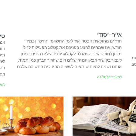
אייר- יסודי
סיו
חוזרים מחופשת הפסח ישר לימי התשועה והזיכרון כמידי
אנח
חודש, אנו שמחים להציג בפניכם את קטלוג הפעילות לגיל
חוד
תיכון לחודש אייר. שימו לב לקטלוג יום ירושלים הנפרד. ניתן
תיכ
ות
לעבור בקישור הבא: יום ירושלים ויום שחרור חברון כמו תמיד,
לעש
טב
אנחנו נשמח להיות שותפים לעשייה החינוכית החשובה שלכם
ההר
החו
למעבר לקטלוג »
למע