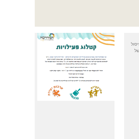
יסול
של