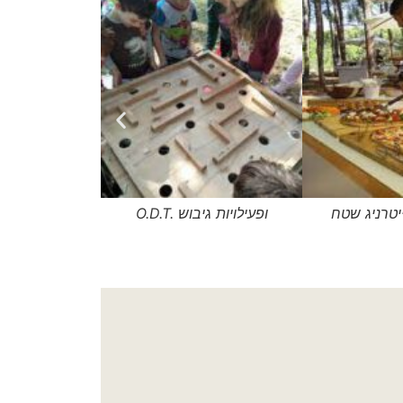
קייטרניג שטח
O.D.T. ופעילויות גיבוש
סנפלינג ופ