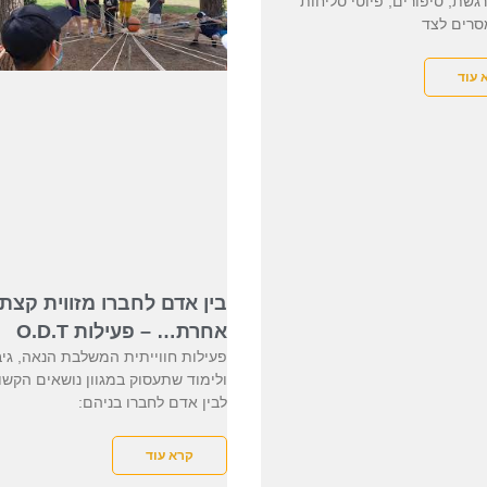
שת, סיפורים, פיוטי סליחות
סרים לצד
 עוד
בין אדם לחברו מזווית קצת
אחרת… – פעילות O.D.T
פעילות חווייתית המשלבת הנאה, גי
ולימוד שתעסוק במגוון נושאים הקשו
לבין אדם לחברו בניהם:
קרא עוד